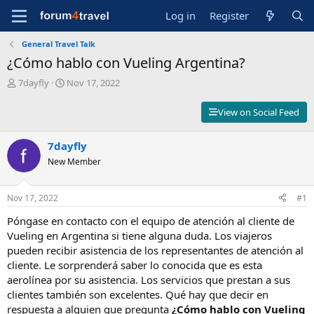
Log in
Register
General Travel Talk
¿Cómo hablo con Vueling Argentina?
T
S
7dayfly
Nov 17, 2022
h
t
r
a
View on Social Feed
e
r
a
t
d
7dayfly
d
s
a
New Member
t
t
a
e
r
Nov 17, 2022
#1
t
Póngase en contacto con el equipo de atención al cliente de
e
r
Vueling en Argentina si tiene alguna duda. Los viajeros
pueden recibir asistencia de los representantes de atención al
cliente. Le sorprenderá saber lo conocida que es esta
aerolínea por su asistencia. Los servicios que prestan a sus
clientes también son excelentes. Qué hay que decir en
respuesta a alguien que pregunta
¿Cómo hablo con Vueling