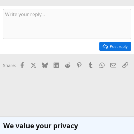
Post reply
Facebook
X
Bluesky
LinkedIn
Reddit
Pinterest
Tumblr
WhatsApp
Email
Li
Share:
We value your privacy