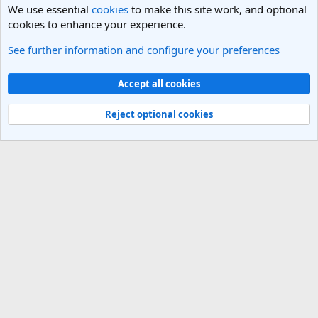
We use essential
cookies
to make this site work, and optional
cookies to enhance your experience.
See further information and configure your preferences
General Travel Talk
Cookies
Light Theme
Accept all cookies
Contact us
Terms and rules
Privacy policy
Help
R
S
Reject optional cookies
S
®
Community platform by XenForo
© 2010-2025 XenForo Ltd.